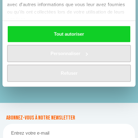
avec d'autres informations que vous leur avez fournies
Billet Extrême
Billet Extrême XL
ou qu'ils ont collectées lors de votre utilisation de leurs
services.
Tout autoriser
DÈS 102 €
DÈS 124 €
Personnaliser
Refuser
Abonnez-vous à notre newsletter