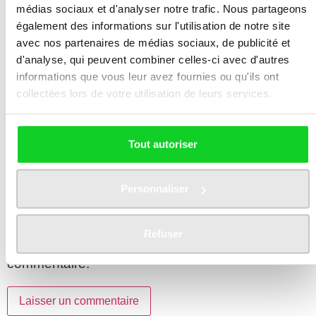
médias sociaux et d'analyser notre trafic. Nous partageons
également des informations sur l'utilisation de notre site
Nom
*
avec nos partenaires de médias sociaux, de publicité et
d'analyse, qui peuvent combiner celles-ci avec d'autres
informations que vous leur avez fournies ou qu'ils ont
collectées lors de votre utilisation de leurs services.
E-mail
*
Tout autoriser
Site web
Personnaliser
Refuser
Enregistrer mon nom, mon e-mail et mon site
dans le navigateur pour mon prochain
commentaire.