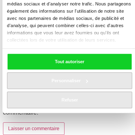
médias sociaux et d'analyser notre trafic. Nous partageons
également des informations sur l'utilisation de notre site
Nom
*
avec nos partenaires de médias sociaux, de publicité et
d'analyse, qui peuvent combiner celles-ci avec d'autres
informations que vous leur avez fournies ou qu'ils ont
collectées lors de votre utilisation de leurs services.
E-mail
*
Tout autoriser
Site web
Personnaliser
Refuser
Enregistrer mon nom, mon e-mail et mon site
dans le navigateur pour mon prochain
commentaire.